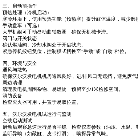
三、启动前操作
预热处理（冷机启动）
寒冷环境下，使用预热功能（预热塞）提升缸体温度，减少磨
手动盘车（可选）
大型机组可手动盘动曲轴数圈，确保无机械卡滞。
阀门与开关状态
确认燃油阀、冷却水阀处于开启状态。
紧急停机按钮复位，控制模式切换至“手动”或“自动”档位。
四、环境与安全
通风与散热
确保沃尔沃发电机机房通风良好，进/排风口无遮挡，避免废气
周边清理
清理发电机周围杂物、易燃物，预留至少1米检修空间。
消防设备
检查灭火器可用，并置于易取位置。
五、沃尔沃发电机试运行与监测
空载启动测试
启动后观察怠速运行是否平稳，检查仪表参数（油压、水温、
监听异响（如敲缸、皮带打滑），嗅探异常气味。